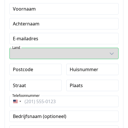
Voornaam
Achternaam
E-mailadres
Land
Postcode
Huisnummer
Straat
Plaats
Telefoonnummer
Verenigde
Staten
Bedrijfsnaam (optioneel)
+1